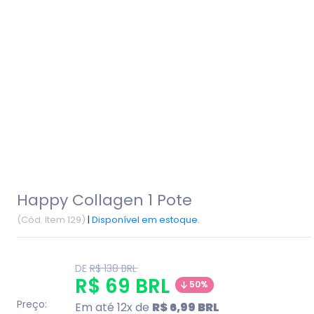
Happy Collagen 1 Pote
(Cód. Item 129)
|
Disponível em estoque.
product.general.regular_price
DE
R$ 138 BRL
product.general.sale_p
R$ 69 BRL
50%
Preço:
Em até 12x de
R$ 6,99 BRL