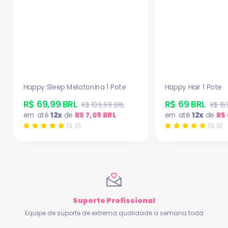
Happy Sleep Melatonina 1 Pote
Happy Hair 1 Pote
R$ 69,99 BRL
R$ 69 BRL
R$ 109,99 BRL
R$ 16
em até
12x
de
R$ 7,09 BRL
em até
12x
de
R$ 
(5.0)
(5.0)
Suporte Profissional
Equipe de suporte de extrema qualidade a semana toda