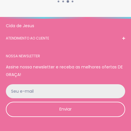
Cida de Jesus
ATENDIMENTO AO CLIENTE
SAC (Serviço de Atendimento ao Consumidor)
NOSSA NEWSLETTER
E-mail:
cidadejesus835@gmail.com
Assine nossa newsletter e receba as melhores ofertas DE
WhatsApp:
+55 (94) 8409-8340
GRAÇA!
Seu e-mail
Enviar