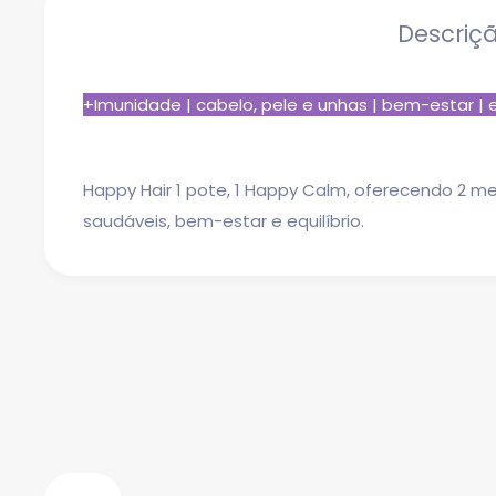
Descriç
+Imunidade | cabelo, pele e unhas | bem-estar | e
Happy Hair 1 pote, 1 Happy Calm, oferecendo 2 m
saudáveis, bem-estar e equilíbrio.