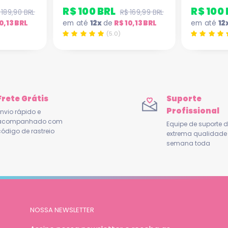
R$ 100 BRL
R$ 100
 189,90 BRL
R$ 169,99 BRL
0,13 BRL
em até
12x
de
R$ 10,13 BRL
em até
12
(5.0)
Frete Grátis
Suporte
Profissional
nvio rápido e
acompanhado com
Equipe de suporte 
ódigo de rastreio
extrema qualidade
semana toda
NOSSA NEWSLETTER