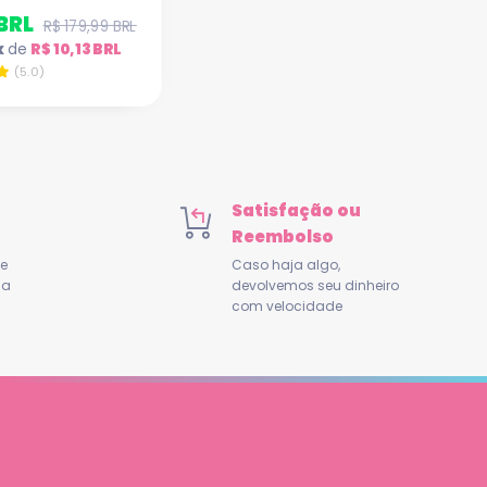
 BRL
R$ 179,99 BRL
x
de
R$ 10,13 BRL
(5.0)
Satisfação ou
Reembolso
de
Caso haja algo,
 a
devolvemos seu dinheiro
com velocidade