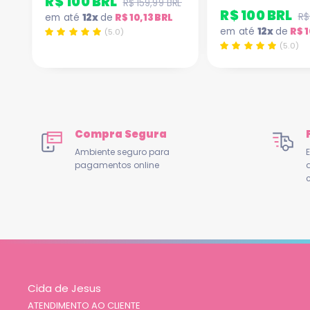
R$ 100 BRL
R$ 159,99 BRL
R$ 100 BRL
R$
em até
12x
de
R$ 10,13 BRL
em até
12x
de
R$ 1
(5.0)
(5.0)
Compra Segura
Ambiente seguro para
E
pagamentos online
c
Cida de Jesus
ATENDIMENTO AO CLIENTE