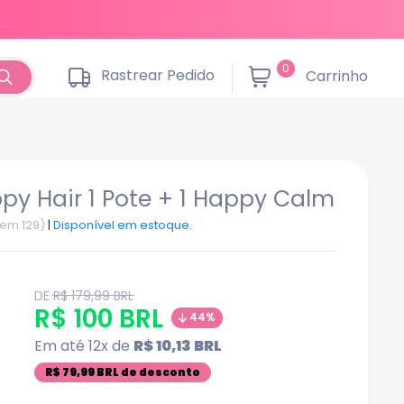
0
Rastrear Pedido
Carrinho
py Hair 1 Pote + 1 Happy Calm
tem 129)
|
Disponível em estoque.
product.general.regular_price
DE
R$ 179,99 BRL
product.general.sale_price
R$ 100 BRL
44%
Em até 12x de
R$ 10,13 BRL
R$ 79,99 BRL de desconto